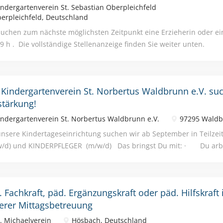
ndergartenverein St. Sebastian Oberpleichfeld
Eltern und Netzwerkpartnern. Was wir bieten: leistungsgerechte V
erpleichfeld, Deutschland
tas Jahressonderzahlung und Leistungsentgelt Gestaltungs- und E
suchen zum nächste möglichsten Zeitpunkt eine Erzieherin oder ei
der Weiterführung des Konzeptes vertrauensvolle Zusammenarbeit
39 h . Die vollständige Stellenanzeige finden Sie weiter unten.
häftsführung und Verwaltung Begleitung und...
 Kindergartenverein St. Norbertus Waldbrunn e.V. su
stärkung!
ndergartenverein St. Norbertus Waldbrunn e.V.
97295 Waldb
unsere Kindertageseinrichtung suchen wir ab September in Te
/d) und KINDERPFLEGER (m/w/d) Das bringst Du mit: · Du arbe
ntwortungsbewusst, reflektiert und innovativ? · Du bist kreativ,
 weiterzuentwickeln? · Du möchtest die Kinder individuell in ihr
eiten und sie in ihrer Selbständigkeit unterstützen? · Du bist g
. Fachkraft, päd. Ergänzungskraft oder päd. Hilfskraft 
r und liebst den Wald genauso wie wir? · Du hast Humor, lachs
erer Mittagsbetreuung
einer positiven Lebenseinstellung? · Du bist flexibel und zeigs
en wir Dir: · neugierige, einzigartige und fröhliche Kinder · e
. Michaelverein
Hösbach, Deutschland