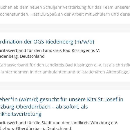
nes und lebendiges Team · eine engagierte und wertschätzend
suchen ab dem neuen Schuljahr Verstärkung für das Team unserer
ütung nach AVR Caritas mit arbeitgeberfinanzierter Altersvorsorger
ochenstunden. Hast Du Spaß an der Arbeit mit Schülern und dere
ühlungsvermögen, Teamgeist, Zählst Du Flexibilität Verantwort
nes Wesen zu Deinen Stärken? dann bist Du bei uns genau richtig! 
altersgemischtes, engagiertes und offenes Team eine Vergütung nac
rdination der OGS Riedenberg (m/w/d)
itsverträge in den Einrichtungen des Deutschen Caritasverbandes 
 einer 5 Tage Woche), an Heiligabend und Silvester frei zu den Soz
ritasverband für den Landkreis Bad Kissingen e. V.
 die betriebliche Altersversorgung und die kostenfreie Beihilfever
edenberg, Deutschland
ichkeit zur kirchlichen Höherversicherung im Rahmen der Zusatzv
Caritasverband für den Landkreis Bad Kissingen e. V. ist als christl
en uns auf Ihre Bewerbung
alunternehmen in der ambulanten und teilstationären Altenpflege
tungsdiensten sowie Kindertageseinrichtungen tätig. Als moderner
Mitarbeitenden verbinden wir soziales und christlich-motiviertes
schaftlichem Handeln. Zur Unterstützung unserer Teams in der Of
eher*in (w/m/d) gesucht für unsere Kita St. Josef in
er Grundschule in Riedenberg suchen wir ab September 2026 eine
zburg-Oberdürrbach – ab sofort, als
rlässige Persönlichkeit in Teilzeit für die Koordination der OGS Ri
nkheitsvertretung
il: Ausbildung zur Pädagogischen Fachkraft oder vergleichbare Qual
Kinder- und Jugendarbeit von Vorteil Organisationsgeschick, Vera
ritasverband für die Stadt und den Landkreis Würzburg e.V.
Freude an der Arbeit mit Kindern Kommunikationsfähigkeit und Tea
rzburg-Oberdürrbach, Deutschland