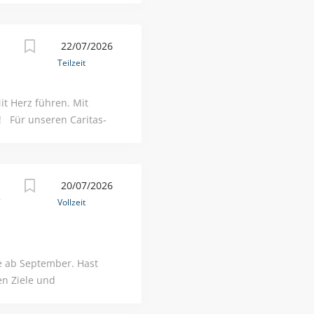
e Vorteile: tarifliche
rge
22/07/2026
ndliche Arbeitszeiten
Teilzeit
t Herz führen. Mit
t! Für unseren Caritas-
6 eine
fristet als
) Bei Fragen steht Ihnen
20/07/2026
er der 09521 691-22 zur
/
Vollzeit
r Ihre Bewerbung; gerne
-4443-a634-d969de1e9f24
ür den Landkreis
-hassberge.de...
pe ab September. Hast
en Ziele und
ter dem Motto „Alle
Kindergarten,