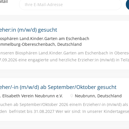
Mail
ieher:in (m/w/d) gesucht
osphären Land.Kinder.Garten am Eschenbach
mmelburg-Obereschenbach, Deutschland
unseren Biosphären Land.Kinder.Garten am Eschenbach in Obere
7.09.2026 eine engagierte und herzliche Erzieher:in (m/w/d) in Teilz
enstunden. Die vollständige Stellenanzeige finden Sie weiter unte
ieher/-in (m/w/d) ab September/Oktober gesucht
. Elisabeth Verein Neubrunn e.V.
Neubrunn, Deutschland
suchen ab September/Oktober 2026 eine/n Erzieher/-in (m/w/d) als
den befristet bis 31.08.2027 Wer wir sind: In unserer Kindertages
offenem Konzept betreuen wir bis zu 74 Kinder in einem modernen
uns gibt es ab September eine Regelgruppe, eine Vorschulgruppe