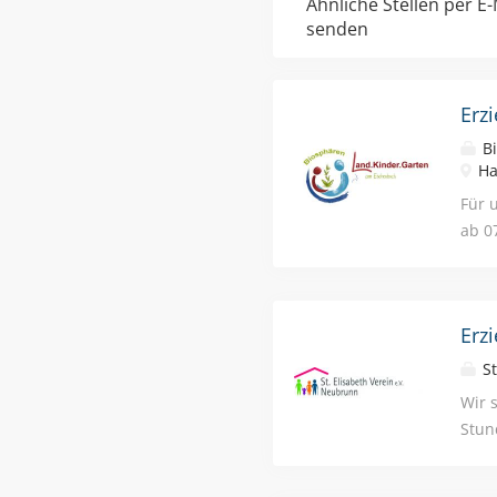
Ähnliche Stellen per E-
senden
Erz
Bi
Ha
Für 
ab 0
Woch
Erz
St
Wir 
Stun
teil
Bei 