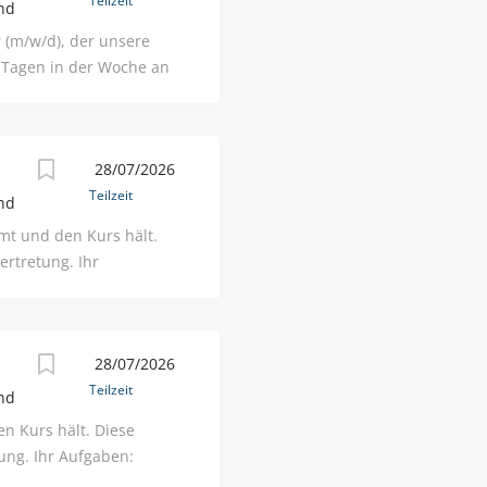
Teilzeit
nd
veranstaltungen
ns auf: deine
r (m/w/d), der unsere
nen vergleichbaren
 Tagen in der Woche an
ng auch in
r Seefahrer auch die
en: Kinderbetreuung
28/07/2026
d Snacks Ihre Vorteile:
Teilzeit
ltersvorsorge
nd
ndliche Arbeitszeiten
mt und den Kurs hält.
ertretung. Ihr
g Zubereitung von
ten am Kindergarten
en Kindergruppe
28/07/2026
hr)
Teilzeit
nd
n Kurs hält. Diese
tung. Ihr Aufgaben:
ung von Speisen und