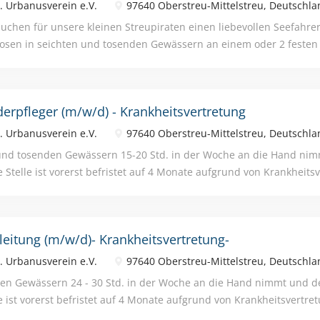
. Urbanusverein e.V.
97640 Oberstreu-Mittelstreu, Deutschla
ruppierungsstufe regelmäßige Teilnahme an versch. Fortbildungs
rne, neu sanierte Räumlichkeiten mit Außengelände Wir freuen u
suchen für unsere kleinen Streupiraten einen liebevollen Seefahre
schlossene Ausbildung als pädagogische Ergänzungskraft bzw. ei
osen in seichten und tosenden Gewässern an einem oder 2 festen
hluss. deine aufgeschlossene und kreative Persönlichkeit...
Hand nimmt und den Kurs hält. Unter anderem möchte die Besatzu
kheitsfällen auf das Schiff gelassen werden, somit hat unser neue
abe als mögliche Krankheitsvertretung einzuspringen. Ihr Aufgab
derpfleger (m/w/d) - Krankheitsvertretung
ung Freizeitaktivitäten Schulbetreuung Zubereitung von Speisen un
fliche Vergütung Parkmöglichkeiten am Kindergarten betriebliche A
. Urbanusverein e.V.
97640 Oberstreu-Mittelstreu, Deutschla
kindergartenregelung mit einer kleinen Kindergruppe familienfreu
und tosenden Gewässern 15-20 Std. in der Woche an die Hand nim
nungszeiten 7.30 Uhr bis 15.00 Uhr)
e Stelle ist vorerst befristet auf 4 Monate aufgrund von Krankheitsv
aben: Kinderbetreuung Planung Freizeitaktivitäten Schulbetreuun
sen und Snacks Ihre Vorteile: tarifliche Vergütung Parkmöglichkei
iebliche Altersvorsorge Landkindergartenregelung mit einer klein
aleitung (m/w/d)- Krankheitsvertretung-
lienfreundliche Arbeitszeiten (Öffnungszeiten 7.30 Uhr bis 15.00 U
. Urbanusverein e.V.
97640 Oberstreu-Mittelstreu, Deutschla
en Gewässern 24 - 30 Std. in der Woche an die Hand nimmt und de
le ist vorerst befristet auf 4 Monate aufgrund von Krankheitsvertre
erbetreuung Planung Freizeitaktivitäten Schulbetreuung Zubereit