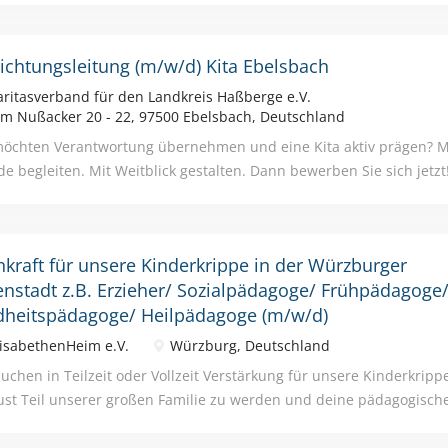
ks Dienstplangestaltung Elterngespräche Arbeit mit ADEBIS - KITA Ihr
ütung Parkmöglichkeiten am Kindergarten betriebliche Altersvorso
richtungsleitung (m/w/d) Kita Ebelsbach
kindergartenregelung mit einer kleinen Kindergruppe familienfreu
nungszeiten 7.30 Uhr bis 15.00 Uhr)
ritasverband für den Landkreis Haßberge e.V.
m Nußacker 20 - 22, 97500 Ebelsbach, Deutschland
möchten Verantwortung übernehmen und eine Kita aktiv prägen? Mi
de begleiten. Mit Weitblick gestalten. Dann bewerben Sie sich jetz
ergarten in Ebelsbach St. Magdalena suchen wir ab dem 01.09.202
ichtungsleitung (m/w/d) für vier Regel- und zwei Krippengruppen be
angerschafts- und Elternzeitvertretung , in Teilzeit (15-30 Stunden
hkraft für unsere Kinderkrippe in der Würzburger
re Fachbereichsleitung der Kindertagestätten, Frau Pia Martin unt
enstadt z.B. Erzieher/ Sozialpädagoge/ Frühpädagoge
ügung. Wenn wir Ihr Interesse geweckt haben, freuen wir uns übe
dheitspädagoge/ Heilpädagoge (m/w/d)
ne über https://bewerbung.sozialjob24.de/#/stelle/3c75de18-7ce2
 per E-Mail an personal@caritas-hassberge.de . Caritasverband f
isabethenHeim e.V.
Würzburg, Deutschland
erge e.V., Obere Vorstadt 19, 97437 Haßfurt Internet: www.caritas
suchen in Teilzeit oder Vollzeit Verstärkung für unsere Kinderkrip
ust Teil unserer großen Familie zu werden und deine pädagogisch
tellungen zu verwirklichen? Dann bist du bei uns genau richtig! Un
r einem Dach“ befinden sich in unserer Einrichtung Kinderkrippe, 