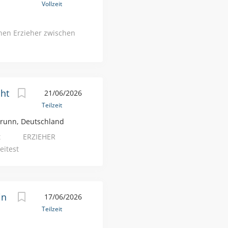
Vollzeit
ergütung nach AVR-
ntscheidungsfreiraum
nen Erzieher zwischen
 und Unterstützung der
cht
21/06/2026
Teilzeit
runn, Deutschland
ilzeit ERZIEHER
itest
 teamfähig und bereit
er Entwicklung
erne draußen in der
in
17/06/2026
t gerne und überzeugst
Teilzeit
t Engagement? Das
in harmonisches,