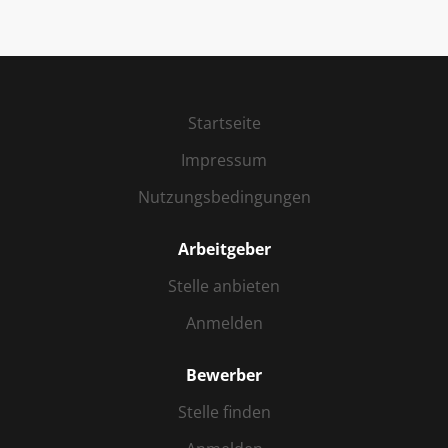
Krippe. Damit punkten Sie bei uns: Sie Arbeiten
gerne als Erzieher/in mit dem Schwerpunkt
Krippe – für Kleinkinder ab einem Alter von 1 bis
2,5 Jahre für Sie stehen Kinder und Familien im
Mittelpunkt Ihrer Arbeit Sie fühlen sich
Startseite
idealerweise in der Pädagogik von Maria
Impressum
Montessori zu Hause und haben Erfahrung mit
der Arbeit im offenen Konzept Sie bringen die
Nutzungsbedingungen
Fähigkeit zur Kommunikation und zum
partnerschaftlichen Umgang mit Ihr
Arbeitgeber
Aufgabengebiet umfasst: Begleiten der Kinder in
ihrer Entwicklung entsprechend ihrer
Stelle anbieten
Bedürfnisse, Interessen und Kompetenzen Pflege
Anmelden
der Bildungs- und Erziehungspartnerschaft mit
den Eltern aktive Mitarbeit im Team Bereitschaft
Bewerber
sich selbst und das bestehende Konzept...
Stelle finden