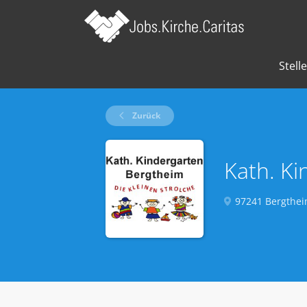
Stell
Zurück
Kath. Ki
97241 Bergthei