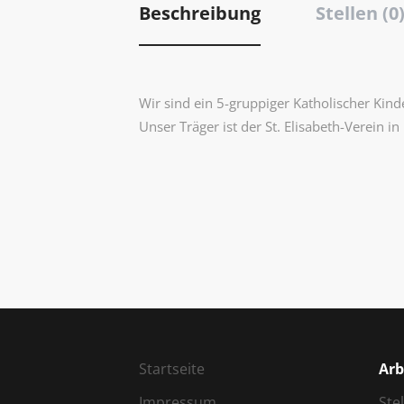
Beschreibung
Stellen (0
Wir sind ein 5-gruppiger Katholischer Kin
Unser Träger ist der St. Elisabeth-Verein i
Startseite
Arb
Impressum
Ste