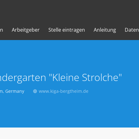
en
Arbeitgeber
Stelle eintragen
Anleitung
Daten
ndergarten "Kleine Strolche"
m, Germany
www.kiga-bergtheim.de