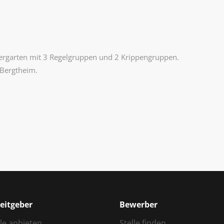
)
dergarten mit 3 Regelgruppen und 2 Krippengruppen.
n Bergtheim.
eitgeber
Bewerber
lle anbieten
Stelle finden