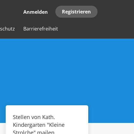
Registrieren
Anmelden
schutz
Barrierefreiheit
Stellen von Kath.
Kindergarten "Kleine
Strolche" mailen