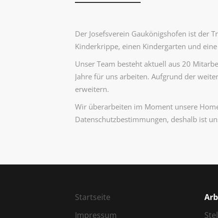
Der Josefsverein Gaukönigshofen ist der Tr
Kinderkrippe, einen Kindergarten und eine
Unser Team besteht aktuell aus 20 Mitarbei
Jahre für uns arbeiten. Aufgrund der weit
erweitern.
Wir überarbeiten im Moment unsere Homep
Datenschutzbestimmungen, deshalb ist uns
Startseite
Arb
Impressum
Ste