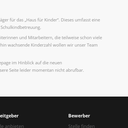
äger für das „Haus für Kinder“. Dieses umfasst eine
 Schulkindbetreuung.
terinnen und Mitarbeitern, die teilweise schon viele
erhin wachsende Kinderzahl wollen wir unser Team
age im Hinblick auf die neuen
ere Seite leider momentan nicht abrufbar.
eitgeber
Bewerber
lle anbieten
Stelle finden