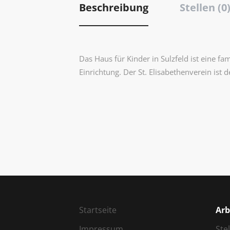
Beschreibung
Stellen (0
Das Haus für Kinder in Sulzfeld ist eine fa
Einrichtung. Der St. Elisabethenverein ist 
Startseite
Arb
Impressum
Ste