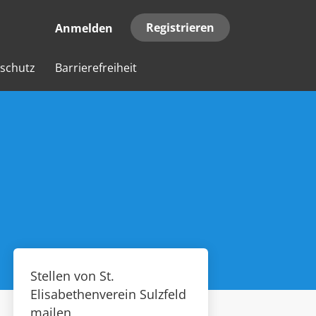
Registrieren
Anmelden
schutz
Barrierefreiheit
Stellen von St.
Elisabethenverein Sulzfeld
mailen