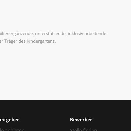
)
milienergänzende, unterstützende, inklusiv arbeitende
der Träger des Kindergartens.
eitgeber
Bewerber
lle anbieten
Stelle finden