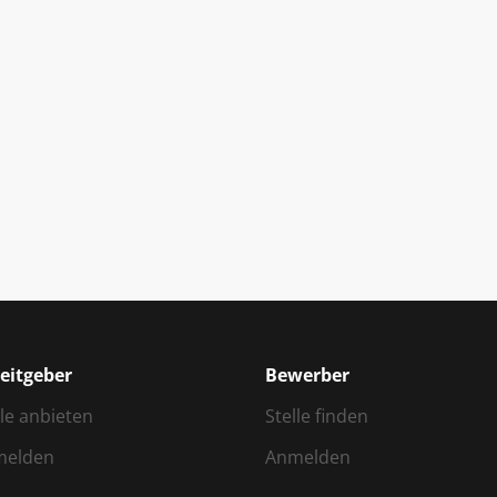
eitgeber
Bewerber
lle anbieten
Stelle finden
melden
Anmelden