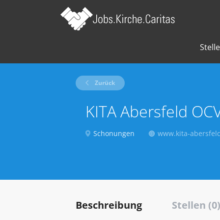
Stell
Zurück
KITA Abersfeld OCV
Schonungen
www.kita-abersfel
Beschreibung
Stellen (0