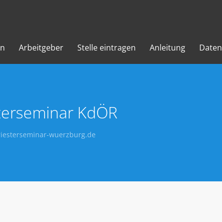
en
Arbeitgeber
Stelle eintragen
Anleitung
Daten
sterseminar KdÖR
iesterseminar-wuerzburg.de
)