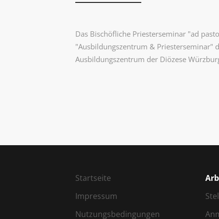
Das Bischöfliche Priesterseminar "ad past
"Ausbildungszentrum & Priesterseminar" d
Ausbildungszentrum der Diözese Würzbur
Startseite
Arb
Impressum
Ste
Nutzungsbedingungen
An