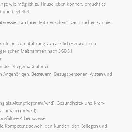
ange wie möglich zu Hause leben können, braucht es
t und begleitet.
nteressiert an Ihren Mitmenschen? Dann suchen wir Sie!
rtliche Durchführung von ärztlich verordneten
legerischen Maßnahmen nach SGB XI
on
tion der Pflegemaßnahmen
 Angehörigen, Betreuern, Bezugspersonen, Ärzten und
g als Altenpfleger (m/w/d), Gesundheits- und Kran­
efachmann (m/w/d)
gfältige Arbeitsweise
le Kompetenz sowohl den Kunden, den Kollegen und