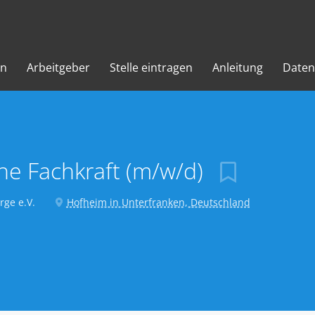
en
Arbeitgeber
Stelle eintragen
Anleitung
Daten
he Fachkraft (m/w/d)
ge e.V.
Hofheim in Unterfranken, Deutschland