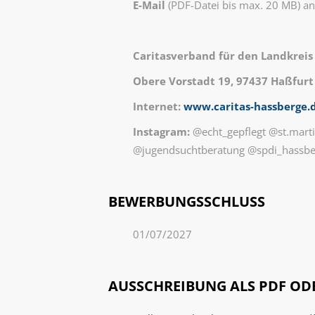
E-Mail
(PDF-Datei bis max. 20 MB) a
Caritasverband für den Landkreis 
Obere Vorstadt 19, 97437 Haßfurt
Internet:
www.caritas-hassberge.
Instagram:
@echt_gepflegt @st.mart
@jugendsuchtberatung @spdi_hassbe
BEWERBUNGSSCHLUSS
01/07/2027
AUSSCHREIBUNG ALS PDF O