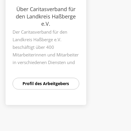
Über Caritasverband für
den Landkreis Haßberge
e.V.
Der Caritasverband für den
Landkreis Haßberge e.V.
beschäftigt über 400
Mitarbeiterinnen und Mitarbeiter
in verschiedenen Diensten und
Einrichtungen, die allen
Menschen helfen, die auf Hilfe
Profil des Arbeitgebers
angewiesen sind - ganz gleich,
welcher Religion oder
Nationalität sie angehören.
Der Verband unterhält ein
breites Hilfs- und
Beratungsangebot, um die