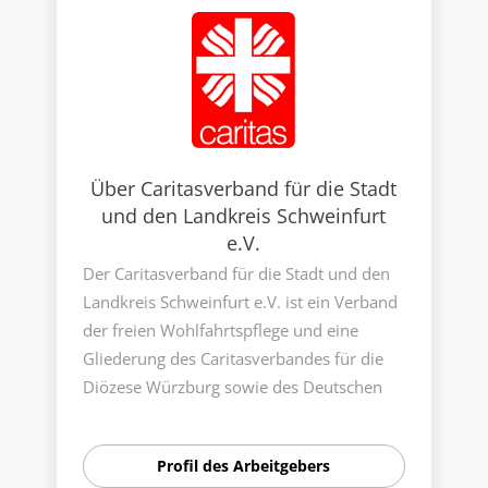
Über Caritasverband für die Stadt
und den Landkreis Schweinfurt
e.V.
Der Caritasverband für die Stadt und den
Landkreis Schweinfurt e.V. ist ein Verband
der freien Wohlfahrtspflege und eine
Gliederung des Caritasverbandes für die
Diözese Würzburg sowie des Deutschen
Caritasverbandes. Die Einzelverbände
Caritasverband für die Stadt Schweinfurt e.
Profil des Arbeitgebers
V., gegründet am 24. November 1945, und