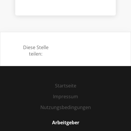
Caritasverband für den Landkreis
Schweinfurt e. V., gegründet am 30. Juni
1964, sind seit dem Jahr 2000
zusammengeschlossen.
Diese Stelle
teilen:
Startseite
Impressum
Nutzungsbedingungen
Arbeitgeber