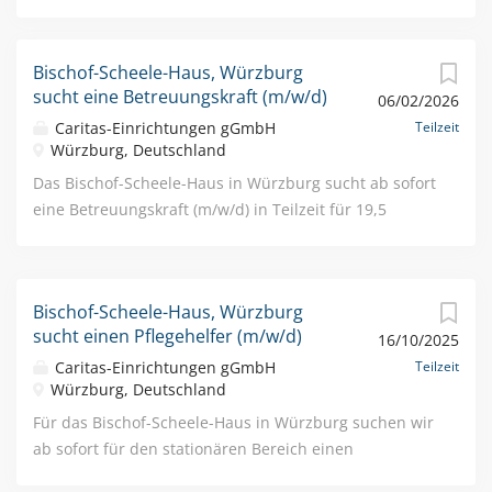
Bischof-Scheele-Haus, Würzburg
sucht eine Betreuungskraft (m/w/d)
06/02/2026
Caritas-Einrichtungen gGmbH
Teilzeit
Würzburg, Deutschland
Das Bischof-Scheele-Haus in Würzburg sucht ab sofort
eine Betreuungskraft (m/w/d) in Teilzeit für 19,5
Stunden/Woche Über uns: Das Bischof-Scheele-Haus
in Würzburg ist eine der modernsten Einrichtungen
für Senioren in Unterfranken. Es bietet 77 Pflegeplätze
Bischof-Scheele-Haus, Würzburg
in Einzel- und Doppelappartements, 18
sucht einen Pflegehelfer (m/w/d)
16/10/2025
seniorengerechte Servicewohnungen, sowie eine
Tagespflege mit 20 Plätzen. Im Erdgeschoss bietet das
Caritas-Einrichtungen gGmbH
Teilzeit
Würzburg, Deutschland
öffentliche Kulturkaffee Grenzenlos zudem kleine
Speisen und Getränke für Bewohner, Besucher und
Für das Bischof-Scheele-Haus in Würzburg suchen wir
Gäste. Ihre Aufgaben: Sie tragen Sorge für ein
ab sofort für den stationären Bereich einen
individuelles, kreatives und bedürfnisorientiertes
Pflegehelfer (m/w/d) In Teilzeit mit 19,5