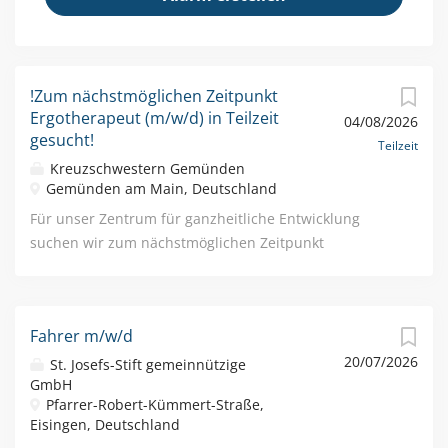
!Zum nächstmöglichen Zeitpunkt
Ergotherapeut (m/w/d) in Teilzeit
04/08/2026
gesucht!
Teilzeit
Kreuzschwestern Gemünden
Gemünden am Main, Deutschland
Für unser Zentrum für ganzheitliche Entwicklung
suchen wir zum nächstmöglichen Zeitpunkt
Ergotherapeut (m/w/d) in Teilzeit (15,00-20,00 Wo.
Std.) Im Zentrum für ganzheitliche Entwicklung der
Kreuzschwestern Bayern begleiten wir Kinder und
Fahrer m/w/d
ihre Familien auf ihrem individuellem
20/07/2026
Entwicklungsweg. In unserer interdisziplinären
St. Josefs-Stift gemeinnützige
GmbH
Frühförderstelle arbeiten Fachkräfte verschiedener
Pfarrer-Robert-Kümmert-Straße,
Disziplinen eng zusammen, um Kinder bestmöglich zu
Eisingen, Deutschland
fördern. Ihr Profil: · Abgeschlossene Ausbildung