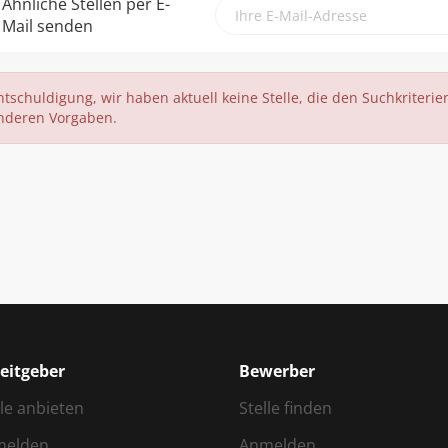
Ähnliche Stellen per E-
Mail senden
ntschuldigung, wir haben aktuell keine Stelle, die den Suchkriterien
nderen Vorgaben.
eitgeber
Bewerber
lle anbieten
Stelle finden
melden
Anmelden