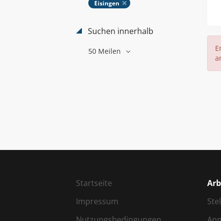
Eisingen
Suchen innerhalb
E
50 Meilen
a
Startseite
Arb
Impressum
Ste
Nutzungsbedingungen
An