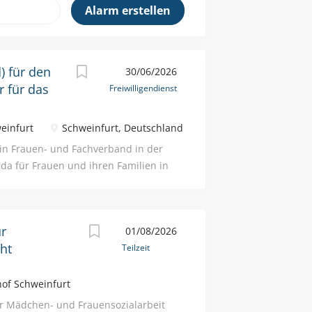
) für den
30/06/2026
r für das
Freiwilligendienst
weinfurt
Schweinfurt, Deutschland
 ein Frauen- und Fachverband in der
 da für Frauen und ihren Familien in
sstelle in Schweinfurt suchen wir
beiter:in (m/w/d) im Freiwilligen
st (BFD) in Voll- oder Teilzeit Du
ür
01/08/2026
l engagieren? dich nach der Schule
ht
Teilzeit
diums oder einer Ausbildung
iche Tätigkeit und eine Zeit voller
g und Durchführung von kleinen
of Schweinfurt
renamtlichen, Erstellung von Content
ür Mädchen- und Frauensozialarbeit