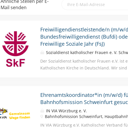
Ähnliche Stellen per E-
Mail senden
Freiwilligendienstleistende/n (m/w/d
Bundesfreiwilligendienst (Bufdi) ode
Freiwillige Soziale Jahr (FsJ)
Sozialdienst katholischer Frauen e. V. Sch
Der Sozialdienst katholischer Frauen e.V. ist
Katholischen Kirche in Deutschland. Wir sind
besonderen Lebenslagen. Für unsere Geschäft
DICH zum nächstmöglichen Zeitpunkt als Mitar
Sozialen Jahr (FSJ) oder Bundesfreiwilligendien
Ehrenamtskoordinator*in (m/w/d) f
willst… zeigen, was Du draufhast? dich sozia
Bahnhofsmission Schweinfurt gesuc
orientieren, die Zeit bis zum Beginn des Stu
überbrücken? Wir bieten eine abwechslungsre
IN VIA Würzburg e. V.
neuer Erfahrungen! Deine Aufgaben: Planun
Bahnhofsmission Schweinfurt, Hauptbahnh
Projekten und Veranstaltungen für unsere Eh
IN VIA Würzburg e.V. Katholischer Verband f