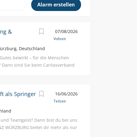
ing &
07/08/2026
Vollzeit
rzburg, Deutschland
e Gutes bewirkt – für die Menschen
? Dann sind Sie beim Caritasverband
tholischer Spitzenverband der freien
r über 900 soziale Einrichtungen mit
 Zur Unterstützung unseres Teams in
t als Springer
16/06/2026
 wir zum nächstmöglichen Zeitpunkt
Teilzeit
 & Ausbildung 07/26 in Vollzeit mit
t: • Entwicklung und Umsetzung von
hland
-Maßnahmen zur Stärkung der
 und Teamgeist? Dann bist du bei uns
nd Weiterentwicklung bestehender
ENZ WÜRZBURG bietet dir mehr als nur
erung innovativer Recruiting-
 Unternehmens mit sehr gutem