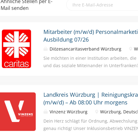
Ähnliche Stellen per E-
Mail senden
Mitarbeiter (m/w/d) Personalmarket
Ausbildung 07/26
Diözesancaritasverband Würzburg
Wü
Sie möchten in einer Institution arbeiten, di
und das soziale Miteinander in Unterfranken
für die Diözese Würzburg e.V. richtig! Als ka
Wohlfahrtspflege beraten und koordinieren wi
über 17.000 Mitarbeitenden in Unterfranken.
Landkreis Würzburg | Reinigungskraf
unserer Geschäftsstelle in Würzburg suchen
(m/w/d) – Ab 08:00 Uhr morgens
eine(n) Mitarbeiter (m/w/d) Personalmarketing
39 Wochenstunden. Zu Ihren Aufgaben gehör
Vinzenz Würzburg
Würzburg, Deutsc
Personalmarketing- und Employer-Branding
Dein Herz schlägt für Ordnung, Abwechslung
Arbeitgebermarke Caritas • Aufbau neuer u
genau richtig! Unser Inklusionsbetrieb VINZ
Social-Media-Kanäle • Entwicklung und Steu
einen Job: Werde Teil eines gemeinnützigen