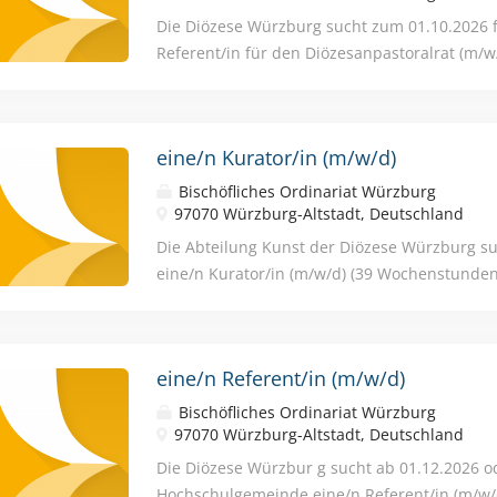
Fachstelle für Partnerschaft und Familie mit 
Die Diözese Würzburg sucht zum 01.10.2026 f
Seniorenpastoral und dem kirchlichen Sportv
Referent/in für den Diözesanpastoralrat (m/
Mensch und Beziehung fördert eine koordini
unbefristet) Deine Aufgaben sind: Teilnahme
Referats, sowie eine inhaltliche Vernetzung 
Vollversammlung und im Vorstand des Diözes
der anderen Referate und...
Aufgaben des Diözesanpastoralrates Koordin
eine/n Kurator/in (m/w/d)
Organisationseinheiten des Bischöflichen Or
Gremien (Diözesanrat, Priesterrat, Caritas-V
Bischöfliches Ordinariat Würzburg
Geistlicher Rat, Ordinariatskonferenz) Vor- 
97070 Würzburg-Altstadt, Deutschland
Vollversammlung und des Vorstands Vor- un
Die Abteilung Kunst der Diözese Würzburg s
Sitzungsunterlagen Weiterentwicklung von s
eine/n Kurator/in (m/w/d) (39 Wochenstunde
Anforderungen: Organisationstalent Bereitsch
Dom in Würzburg (geplante Wiedereröffnung Mi
Ehrenamtlichen Bereitschaft Abend- und Wo
Neukonzeption befindet und am Kiliansplatz an
des Dialogs mit Geschichte und Kunst werden
eine/n Referent/in (m/w/d)
Sie: Mitarbeit an der inhaltlichen Neukonz
(Dauerausstellung) Verankerung des Museums
Bischöfliches Ordinariat Würzburg
innerhalb des Domareals Aufbau eines Ver
97070 Würzburg-Altstadt, Deutschland
dem Team sowie weiteren Bildungsträgern in
Die Diözese Würzbur g sucht ab 01.12.2026 od
Ausstellungskonzepten für das Museum (Sond
Hochschulgemeinde eine/n Referent/in (m/w/