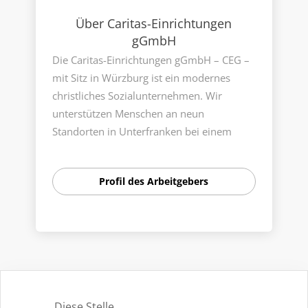
Über Caritas-Einrichtungen
gGmbH
Die Caritas-Einrichtungen gGmbH – CEG –
mit Sitz in Würzburg ist ein modernes
christliches Sozialunternehmen. Wir
unterstützen Menschen an neun
Standorten in Unterfranken bei einem
sicheren, selbstbestimmten und guten
Leben im Alter. Zudem zählen zur CEG das
Profil des Arbeitgebers
Kurhaus in Bad Bocklet und Vinzenz
Würzburg, der größte Inklusionsbetrieb
Nordbayerns.
Als christlicher Träger steht ein
vertrauensvolles und wertschätzendes
Miteinander im Mittelpunkt. Zu einem
guten Miteinander gehört auch die Balance
Diese Stelle