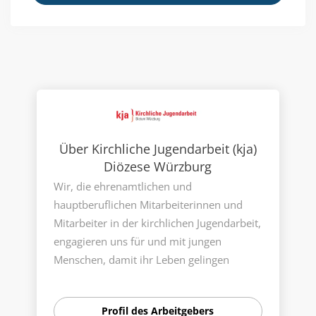
Über Kirchliche Jugendarbeit (kja)
Diözese Würzburg
Wir, die ehrenamtlichen und
hauptberuflichen Mitarbeiterinnen und
Mitarbeiter in der kirchlichen Jugendarbeit,
engagieren uns für und mit jungen
Menschen, damit ihr Leben gelingen
kann. An erster Stelle unseres Handelns
stehen die Fragen und Bedürfnisse von
Profil des Arbeitgebers
Kindern, Jugendlichen und jungen