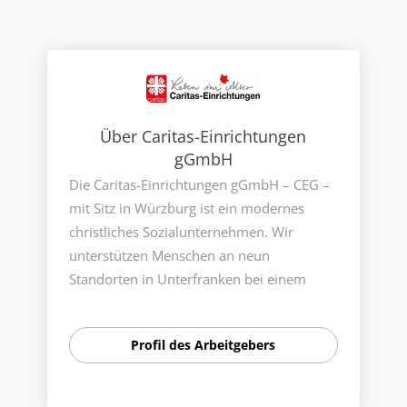
Über Caritas-Einrichtungen
gGmbH
Die Caritas-Einrichtungen gGmbH – CEG –
mit Sitz in Würzburg ist ein modernes
christliches Sozialunternehmen. Wir
unterstützen Menschen an neun
Standorten in Unterfranken bei einem
sicheren, selbstbestimmten und guten
Leben im Alter. Zudem zählen zur CEG das
Profil des Arbeitgebers
Kurhaus in Bad Bocklet und Vinzenz
Würzburg, der größte Inklusionsbetrieb
Nordbayerns.