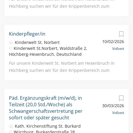
Regenerationstage sowie freie Tage am 24.12. und
Höchberg suchen wir für den Krippenbereich zum
31.12....
nächstmöglichen Zeitpunkt einen/eine
Kinderpfleger/in (m/w/d) in Voll- oder Teilzeit!
Kinderpfleger/in
10/02/2026
Kinderwelt St. Norbert
Kinderwelt St.Norbert, Waldstraße 2,
Vollzeit
Höchberg-Hexenbruch, Deutschland
Für unsere Kinderwelt St. Norbert am Hexenbruch in
Höchberg suchen wir für den Krippenbereich zum
nächstmöglichen Zeitpunkt einen/eine
Kinderpfleger/in (m/w/d) in Voll- oder Teilzeit!
Päd. Ergänzungskraft (m/w/d), in
Teilzeit (20,0 Std./Woche) als
30/03/2026
Schwangerschaftsvertretung per
Vollzeit
sofort oder später gesucht
Kath. Kirchenstiftung St. Burkard
Würzburg, Burkarderstraße 28