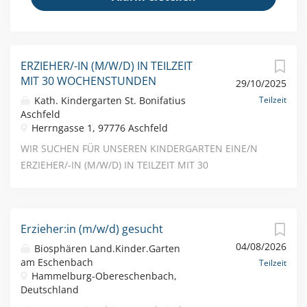
ERZIEHER/-IN (M/W/D) IN TEILZEIT
MIT 30 WOCHENSTUNDEN
29/10/2025
Kath. Kindergarten St. Bonifatius
Teilzeit
Aschfeld
Herrngasse 1, 97776 Aschfeld
WIR SUCHEN FÜR UNSEREN KINDERGARTEN EINE/N
ERZIEHER/-IN (M/W/D) IN TEILZEIT MIT 30
WOCHENSTUNDEN, BEFRISTET IM ZEITRAUM VOM
01.01.2026 BIS 30.04.2027 ALS
SCHWANGERSCHAFTSVERTRETUNG Der kath.
Erzieher:in (m/w/d) gesucht
Kindergarten St. Bonifatius ist eine 2-gruppige
04/08/2026
Gesamteinrichtung mit einer Kindergartengruppe und
Biosphären Land.Kinder.Garten
am Eschenbach
einer Krippengruppe. Wir bieten eine
Teilzeit
Hammelburg-Obereschenbach,
abwechslungsreiche und verantwortungsvolle
Deutschland
Tätigkeit in einem jungen und starken Team. Die