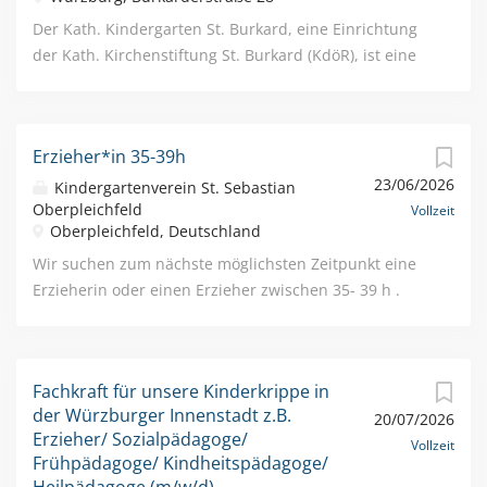
Der Kath. Kindergarten St. Burkard, eine Einrichtung
der Kath. Kirchenstiftung St. Burkard (KdöR), ist eine
2gruppige Einrichtung im Würzburger Mainviertel.
Lernen Sie uns kennen: https://www.kindergarten-
stburkard.de Wir suchen: Eine Päd. Ergänzungskraft
Erzieher*in 35-39h
(m/w/d) in Teilzeit, 20,0 Std./Woche (KiGa-
23/06/2026
Regelgruppe). Wir wünschen uns von Ihnen:
Kindergartenverein St. Sebastian
Oberpleichfeld
Einsatzbereitschaft, Flexibilität,
Vollzeit
Oberpleichfeld, Deutschland
Kommunikationsfähigkeit und Belastbarkeit,
Fachkompetenz, Teamfähigkeit sowie Eigeninitiative.
Wir suchen zum nächste möglichsten Zeitpunkt eine
Orientierung an den Werten der kath. Kirche. Wir
Erzieherin oder einen Erzieher zwischen 35- 39 h .
bieten: Einen interessanten Arbeitsplatz in einem
Die vollständige Stellenanzeige finden Sie weiter
motivierten Team. Vergütung nach den AVR Caritas
unten.
mit den üblichen Sozialleistungen:
Fachkraft für unsere Kinderkrippe in
Jahressonderzahlung, SuE-Zulage, SuE-
der Würzburger Innenstadt z.B.
20/07/2026
Regenerationstage, etc.. Möglichkeit zur beruflichen
Erzieher/ Sozialpädagoge/
Fortbildung. Eigenverantwortliches Arbeiten. Bei
Vollzeit
Frühpädagoge/ Kindheitspädagoge/
Rückfragen steht Ihnen Diakon Wagenhäuser,