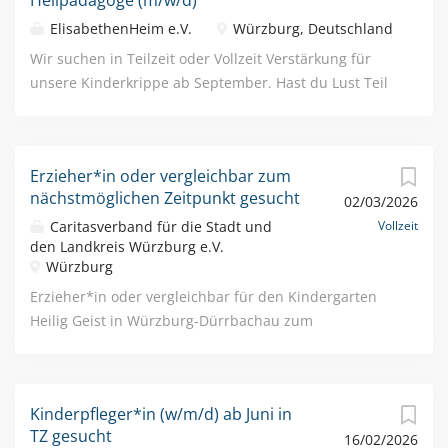
Heilpädagoge (m/w/d)
Ständiger Vertreter des
ElisabethenHeim e.V.
Würzburg, Deutschland
Kirchenverwaltungsvorstandes, tel. gerne zur
Verfügung (Tel.: 0931/386 65 402). Bitte...
Wir suchen in Teilzeit oder Vollzeit Verstärkung für
unsere Kinderkrippe ab September. Hast du Lust Teil
unserer großen Familie zu werden und deine
pädagogischen Ziele und Vorstellungen zu
verwirklichen? Dann bist du bei uns genau richtig!
Erzieher*in oder vergleichbar zum
Unter dem Motto „Alle unter einem Dach“ befinden
nächstmöglichen Zeitpunkt gesucht
02/03/2026
sich in unserer Einrichtung Kinderkrippe,
Kindergarten, Vorschulgruppe, Schule und Hort.
Caritasverband für die Stadt und
Vollzeit
den Landkreis Würzburg e.V.
Unsere Kolleg*innen arbeiten gerne bei uns, weil sie
Würzburg
sich bei uns wertgeschätzt und ernstgenommen
Erzieher*in oder vergleichbar für den Kindergarten
fühlen sie sich im Team wohlfühlen und tolle
Heilig Geist in Würzburg-Dürrbachau zum
Kolleg*innen haben sie ihre Vorstellungen einbringen
nächstmöglichen Zeitpunkt gesucht. Der Kindergarten
können und viel Gestaltungsspielraum von der
besteht aktuell aus zwei Kindergartengruppen. Wir
Leitungsebene bekommen wir in unserem großen
bieten die Möglichkeit, sich als Erzieher*in im Kinder-
Team Personalausfälle gut abfangen können
Kinderpfleger*in (w/m/d) ab Juni in
garten Heilig Geist in Würzburg-Dürrbachau in einem
Finanzielle Vorteile/ Urlaub und Freizeit attraktive Verg
TZ gesucht
16/02/2026
engagierten und aufgeschlossenen Team
ütung nach dem AVR-Tarif (Caritas) 30 Tagen